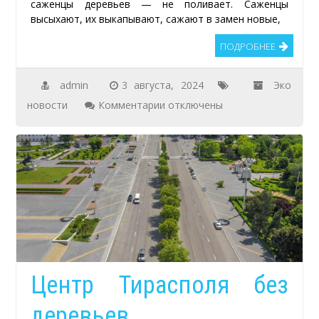
саженцы деревьев — не поливает. Саженцы
высыхают, их выкапывают, сажают в замен новые,
ПОДРОБНЕЕ
admin
3 августа, 2024
Эко
к
новости
Комментарии
отключены
записи
Тирасполь
Высыхающие
саженцы
деревьев
на
развороте
ул.
Центр Тирасполя без
Правды
и
деревьев