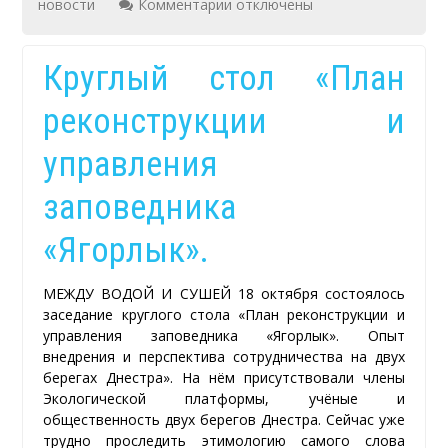
к
новости
Комментарии
отключены
записи
Парк
Круглый стол «План
имени
реконструкции и
Петра
Витгенштейна
управления
в
заповедника
Каменке.
«Ягорлык».
МЕЖДУ ВОДОЙ И СУШЕЙ 18 октября состоялось
заседание круглого стола «План реконструкции и
управления заповедника «Ягорлык». Опыт
внедрения и перспектива сотрудничества на двух
берегах Днестра». На нём присутствовали члены
Экологической платформы, учёные и
общественность двух берегов Днестра. Сейчас уже
трудно проследить этимологию самого слова