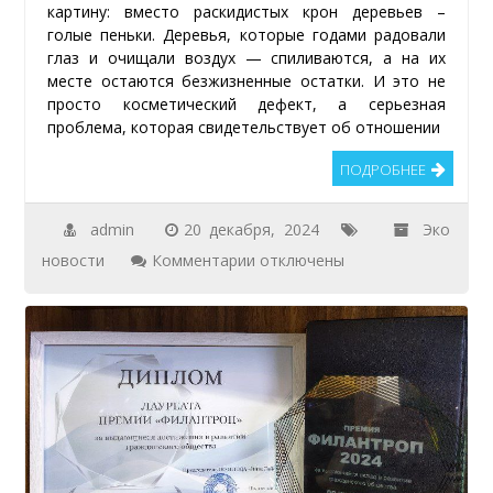
картину: вместо раскидистых крон деревьев –
«Ягорлык».
голые пеньки. Деревья, которые годами радовали
глаз и очищали воздух — спиливаются, а на их
месте остаются безжизненные остатки. И это не
просто косметический дефект, а серьезная
проблема, которая свидетельствует об отношении
ПОДРОБНЕЕ
admin
20 декабря, 2024
Эко
к
новости
Комментарии
отключены
записи
Проблема
пеньков
в
центре
города
Тирасполь.