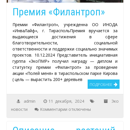
Премия «Филантроп»
Премии «Филантроп», учрежденна ОО ИНОДА
«ИнваЛайф», г. ТираспольПремия вручается за
выдающиеся достижения в сфере
благотворительности, социальной
ответственности и поддержки социально значимых
проектов. 10.12.2024 Представитель инициативная
гурппа «ЭкоПМР» получил награду — диплом и
статуэтку премии «Филантроп» за проведение
акции «Полей меня» в тираспольском парке Кирова
( цель — вырастить 200+ деревьев
ПОДРОБНЕЕ
admin
11 декабря, 2024
Эко
к
новости
Комментарии
отключены
записи
Премия