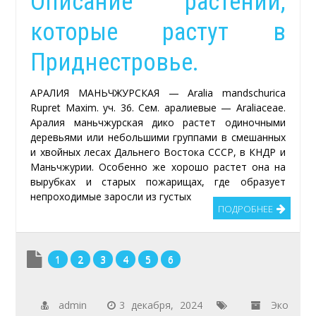
Описание растений,
«Филантроп»
которые растут в
Приднестровье.
АРАЛИЯ МАНЬЧЖУРСКАЯ — Aralia mandschurica
Rupret Maxim. уч. 36. Сем. аралиевые — Araliaceae.
Аралия маньчжурская дико ра­стет одиночными
деревьями или не­большими группами в смешанных
и хвойных лесах Дальнего Востока СССР, в КНДР и
Маньчжурии. Осо­бенно же хорошо растет она на
вы­рубках и старых пожарищах, где об­разует
непроходимые заросли из гу­стых
ПОДРОБНЕЕ
1
2
3
4
5
6
admin
3 декабря, 2024
Эко