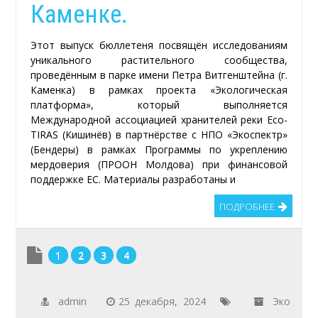
Каменке.
в
Приднестровье.
Этот выпуск бюллетеня посвящён исследованиям
Кольвенко
уникального растительного сообщества,
проведённым в парке имени Петра Витгенштейна (г.
В.В.
Каменка) в рамках проекта «Экологическая
платформа», который выполняется
Международной ассоциацией хранителей реки Eco-
TIRAS (Кишинёв) в партнёрстве с НПО «Экоспектр»
(Бендеры) в рамках Программы по укреплению
мердоверия (ПРООН Молдова) при финансовой
поддержке ЕС. Материалы разработаны и
ПОДРОБНЕЕ
1
2
3
4
admin
25 декабря, 2024
Эко