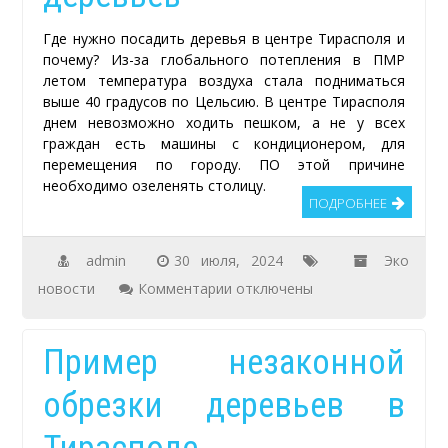
Покровской.
Где нужно посадить деревья в центре Тирасполя и
почему? Из-за глобального потепления в ПМР
летом температура воздуха стала подниматься
выше 40 градусов по Цельсию. В центре Тирасполя
днем невозможно ходить пешком, а не у всех
граждан есть машины с кондиционером, для
перемещения по городу. ПО этой причине
необходимо озеленять столицу.
ПОДРОБНЕЕ
admin
30 июля, 2024
Эко
к
новости
Комментарии
отключены
записи
Центр
Пример незаконной
Тирасполя
обрезки деревьев в
без
деревьев