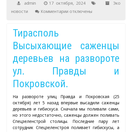
admin
17 октября, 2024
Эко
к
новости
Комментарии
отключены
записи
Спил
Тирасполь
дерева
Высыхающие саженцы
у
дома
деревьев на развороте
№18
ул. Правды и
по
улице
Покровской.
Федько
в
На развороте улиц Правда и Покровская (25
Тирасполе.
октября) лет 5 назад впервые высадили саженцы
деревьев и гибискуса. Сначала мы поливали сами,
но этого недостаточно, саженцы должен поливать
Спецзеленстрой столицы. Последние пару лет
сотрудник Спецзеленстроя поливает гибискусы, а