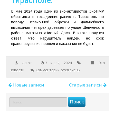
Тирасполе.
В мае 2024 года один из эко-активистов ЭкоПМР
обратился в гос.администрацию г. Тирасполь по
поводу незаконной обрезки и дальнейшего
высыхания четырех деревьев по улице Шевченко в
районе магазина «Чистый Дом». В итоге получен
ответ, что нарушитель найден, но срок
правонарушения прошел и наказания не будет.
admin
3 июля, 2024
Эко
к
новости
Комментарии
отключены
записи
Пример
Новые записи
Старые записи
незаконной
обрезки
деревьев
в