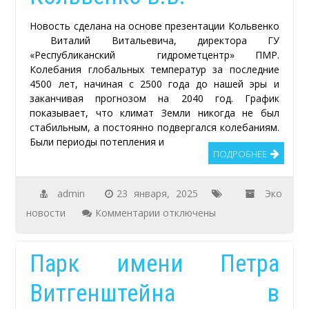
Новость сделана на основе презентации Кольвенко
Виталий Витальевича, директора ГУ
«Республиканский гидрометцентр» ПМР.
Колебания глобальных температур за последние
4500 лет, начиная с 2500 года до нашей эры и
заканчивая прогнозом на 2040 год. График
показывает, что климат Земли никогда не был
стабильным, а постоянно подвергался колебаниям.
Были периоды потепления и
ПОДРОБНЕЕ
admin
23 января, 2025
Эко
к
новости
Комментарии
отключены
записи
Климат
Парк имени Петра
в
Витгенштейна в
бассейне
Днестра