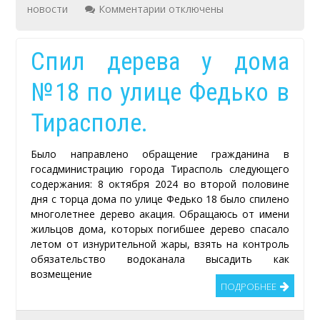
к
новости
Комментарии
отключены
записи
Описание
Спил дерева у дома
растений,
№18 по улице Федько в
которые
растут
Тирасполе.
в
Приднестровье.
Было направлено обращение гражданина в
госадминистрацию города Тирасполь следующего
содержания: 8 октября 2024 во второй половине
дня с торца дома по улице Федько 18 было спилено
многолетнее дерево акация. Обращаюсь от имени
жильцов дома, которых погибшее дерево спасало
летом от изнурительной жары, взять на контроль
обязательство водоканала высадить как
возмещение
ПОДРОБНЕЕ