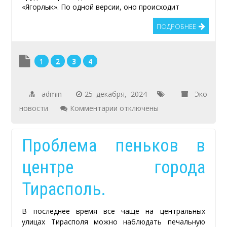
«Ягорлык». По одной версии, оно происходит
ПОДРОБНЕЕ
1
2
3
4
admin
25 декабря, 2024
Эко
к
новости
Комментарии
отключены
записи
Круглый
Проблема пеньков в
стол
центре города
«План
реконструкции
Тирасполь.
и
управления
В последнее время все чаще на центральных
заповедника
улицах Тирасполя можно наблюдать печальную