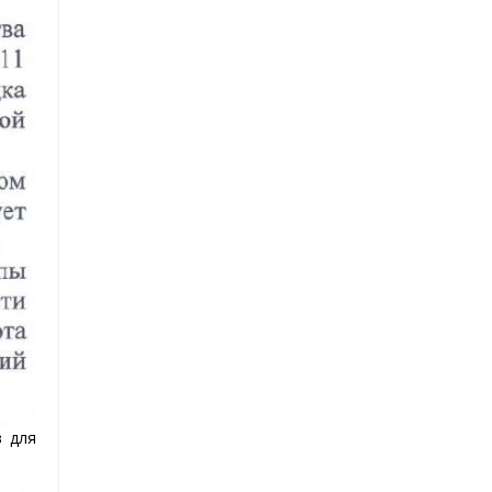
в для