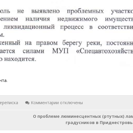
нта.
к
ереписка
Комментарии
отключены
записи
О проблеме люминесцентных (ртутных) ла
Вопросы
градусников в Приднестровь
и