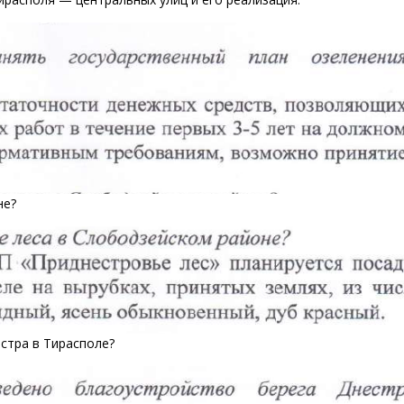
не?
стра в Тирасполе?