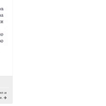
мп и
е.